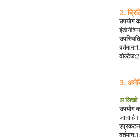
2. ब्रि
उपयोग का 
इंडोनेशिय
उपस्थित
वर्तमान:
1
वोल्टेज:
2
3. अमेर
अ लिखो
उपयोग का 
जाता है।
ए
प्रकटन
वर्तमान:
1