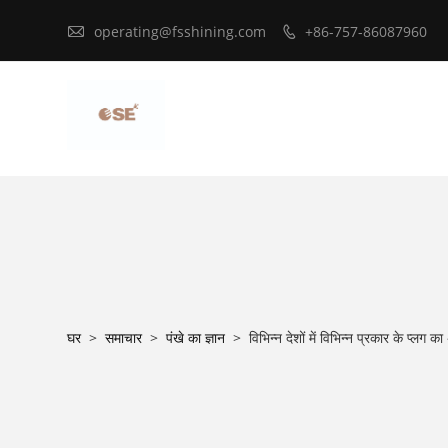

operating@fsshining.com
+86-757-86087960

घर
>
समाचार
>
पंखे का ज्ञान
>
विभिन्न देशों में विभिन्न प्रकार के प्लग 