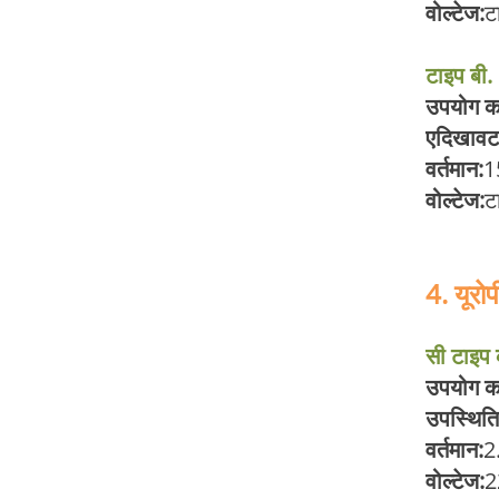
वोल्टेज:
ट
टाइप बी.
उपयोग का 
ए
दिखावट
वर्तमान:
1
वोल्टेज:
ट
4. यूरो
सी टाइप क
उपयोग का 
उपस्थिति
वर्तमान:
2
वोल्टेज:
2