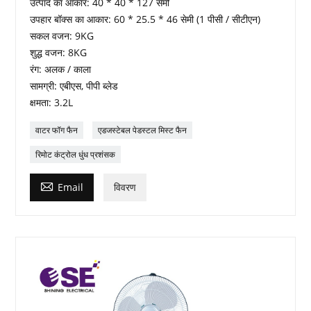
उत्पाद का आकार: 40 * 40 * 127 सेमी
उपहार बॉक्स का आकार: 60 * 25.5 * 46 सेमी (1 पीसी / सीटीएन)
सकल वजन: 9KG
शुद्ध वजन: 8KG
रंग: अलक / काला
सामग्री: एबीएस, पीपी ब्लेड
क्षमता: 3.2L
वाटर फॉग फैन
एडजस्टेबल पेडस्टल मिस्ट फैन
रिमोट कंट्रोल धुंध प्रशंसक

Email
विवरण