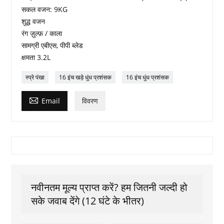
सकल वजन: 9KG
शुद्ध वजन
रंग ज़ुल्फ़ / काला
सामग्री एबीएस, पीपी ब्लेड
क्षमता 3.2L
स्प्रे पंखा
16 इंच खड़े धुंध प्रशंसक
16 इंच धुंध प्रशंसक

Email
विवरण
नवीनतम मूल्य प्राप्त करें? हम जितनी जल्दी हो
सके जवाब देंगे (12 घंटे के भीतर)