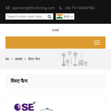

operating@fsshining.com
+86-757-86087960


हिन्दी

Toggl
घर
>
उत्पाद
>
मिस्ट फैन
मिस्ट फैन