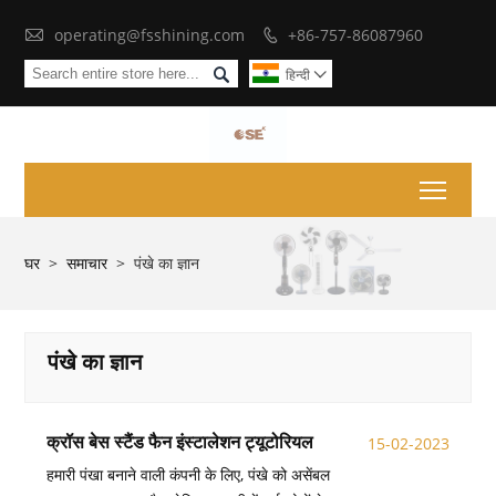

operating@fsshining.com
+86-757-86087960


हिन्दी

Toggl
घर
>
समाचार
>
पंखे का ज्ञान
पंखे का ज्ञान
क्रॉस बेस स्टैंड फैन इंस्टालेशन ट्यूटोरियल
15-02-2023
हमारी पंखा बनाने वाली कंपनी के लिए, पंखे को असेंबल