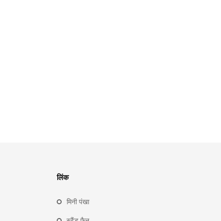
लिंक
मिनी पंखा
स्टैंड फ़ैन