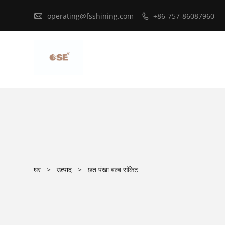

operating@fsshining.com
+86-757-86087960

घर
>
उत्पाद
>
छत पंखा बल्ब सॉकेट