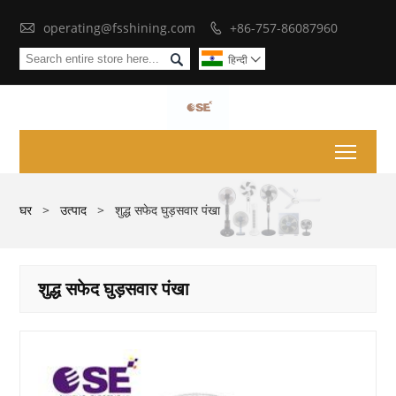

operating@fsshining.com
+86-757-86087960


हिन्दी

Toggl
घर
>
उत्पाद
>
शुद्ध सफेद घुड़सवार पंखा
शुद्ध सफेद घुड़सवार पंखा