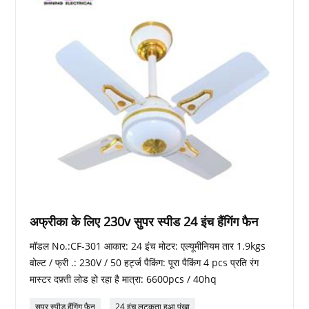
अफ्रीका के लिए 230v सुपर स्पीड 24 इंच हैंगिंग फैन
मॉडल No.:CF-301 आकार: 24 इंच मोटर: एल्यूमीनियम तार 1.9kgs
वोल्ट / फ्री .: 230V / 50 हर्ट्ज पैकिंग: पूरा पैकिंग 4 pcs प्रति रंग
मास्टर दफ़्ती लोड हो रहा है मात्रा: 6600pcs / 40hq
सुपर स्पीड हैंगिंग फैन
24 इंच लटकता हुआ पंखा