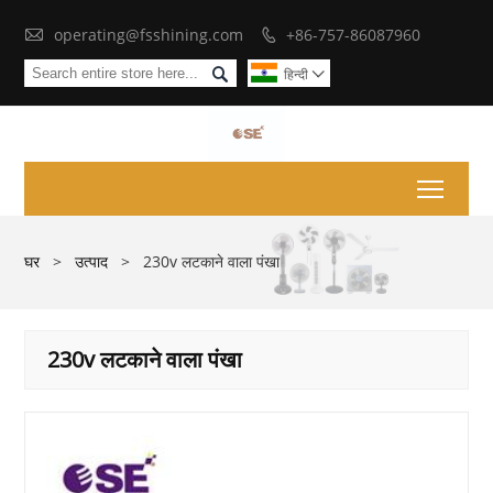

operating@fsshining.com
+86-757-86087960


हिन्दी

Toggl
घर
>
उत्पाद
>
230v लटकाने वाला पंखा
230v लटकाने वाला पंखा