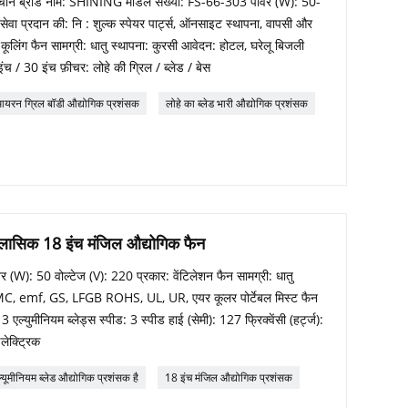
डोंग, चीन ब्रांड नाम: SHINING मॉडल संख्या: FS-66-303 पावर (W): 50-
ेवा प्रदान की: नि : शुल्क स्पेयर पार्ट्स, ऑनसाइट स्थापना, वापसी और
र कूलिंग फैन सामग्री: धातु स्थापना: कुरसी आवेदन: होटल, घरेलू बिजली
ंच / 30 इंच फ़ीचर: लोहे की ग्रिल / ब्लेड / बेस
यरन ग्रिल बॉडी औद्योगिक प्रशंसक
लोहे का ब्लेड भारी औद्योगिक प्रशंसक
क्लासिक 18 इंच मंजिल औद्योगिक फैन
W): 50 वोल्टेज (V): 220 प्रकार: वेंटिलेशन फैन सामग्री: धातु
C, emf, GS, LFGB ROHS, UL, UR, एयर कूलर पोर्टेबल मिस्ट फैन
 एल्युमीनियम ब्लेड्स स्पीड: 3 स्पीड हाई (सेमी): 127 फ्रिक्वेंसी (हर्ट्ज):
लेक्ट्रिक
्यूमीनियम ब्लेड औद्योगिक प्रशंसक है
18 इंच मंजिल औद्योगिक प्रशंसक