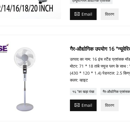
एल्यूमीनियम औद्योगिक प्रशंसक

Email
विवरण
गैर-औद्योगिक उपयोग 16 "न्यूमेरिक
उत्पाद का नाम: 16 इंच स्टैंड प्रशंसक म
मोटर: 71 * 18 तांबे फ्यूज प्लग के साथ 
(430 * 120 * 1.4) पेडस्टल: 2.5 किग्रा र
कलर: व्हाइट
१६ ”का खड़ा पंखा
गैर-औद्योगिक प्रशंसक

Email
विवरण