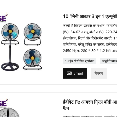
10 "मिनी आकार 3 इन 1 एल्यूमीन
जल्दी से विवरण उत्पत्ति का स्थान: ग्वां
(W): 54-62 डब्ल्यू वोल्टेज (V): 220-240 
इंस्टालेशन, रिटर्न और रिप्लेसमेंट वारंटी:
वाणिज्यिक, घरेलू शक्ति का स्रोत: इलेक
2450 ग्रिल: 280 * 80 * 1.2 मिमी आधार
10 इंच औद्योगिक प्रशंसक
एल्यूमीनियम ब

Email
विवरण
हैवीवेट Fe आयरन ग्रिल बॉडी आय
फैन