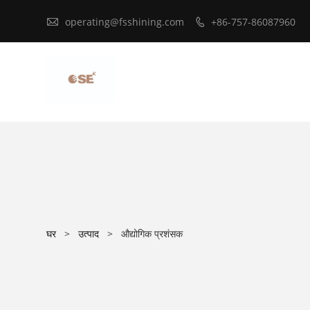

operating@fsshining.com
+86-757-86087960

घर
>
उत्पाद
>
औद्योगिक प्रशंसक