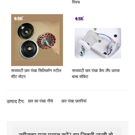
स्विच
सजावटी छत पंखा सिलिकॉन स्टील
सजावटी छत पंखा कैप लैंप धारक
शीट मोटर
बल्ब सॉकेट
उत्पाद टैग:
छत का पंखा नीचे
छत पंखा छतरियां
नवीनतम मूल्य प्राप्त करें? हम जितनी जल्दी हो