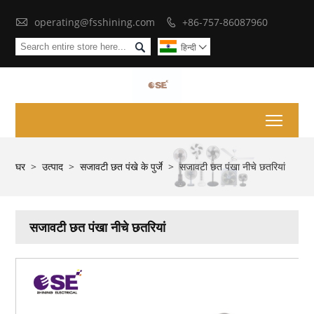

operating@fsshining.com
+86-757-86087960


हिन्दी

Toggl
घर
>
उत्पाद
>
सजावटी छत पंखे के पुर्जे
>
सजावटी छत पंखा नीचे छतरियां
सजावटी छत पंखा नीचे छतरियां