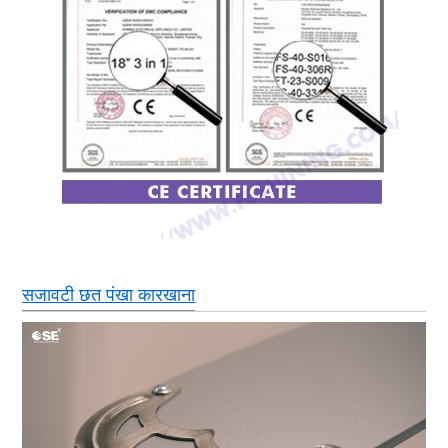
सजावटी छत पंखा कारखाना