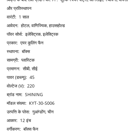
और प्रतिस्थापन
वारंटी:
1 साल
आवेदन:
होटल, वाणिज्यिक, हाउसहोल्ड
पॉवर सोर्स:
इलेक्ट्रिक, इलेक्ट्रिक
प्रकार:
एयर कूलिंग फैन
स्थापना:
बॉक्स
सामग्री:
प्लास्टिक
प्रमाणन:
सीबी, सीई
पावर (डब्ल्यू):
45
वोल्टेज (V):
220
ब्रांड नाम:
SHINING
मॉडल संख्या:
KYT-30-S006
उत्पत्ति के प्लेस:
गुआंग्डोंग, चीन
आकार:
12 इंच
वर्गीकरण:
बॉक्स फैन