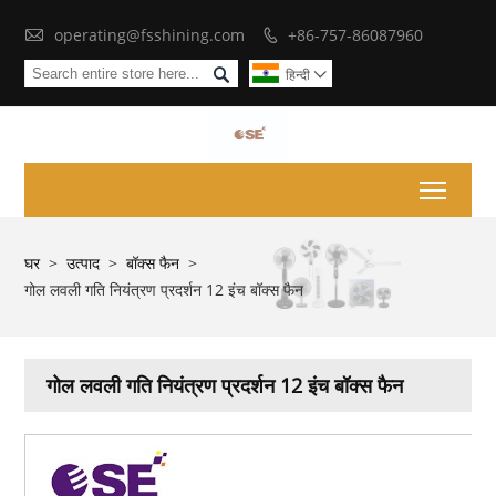

operating@fsshining.com
+86-757-86087960


हिन्दी

Toggl
घर
>
उत्पाद
>
बॉक्स फैन
>
गोल लवली गति नियंत्रण प्रदर्शन 12 इंच बॉक्स फैन
गोल लवली गति नियंत्रण प्रदर्शन 12 इंच बॉक्स फैन