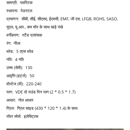
सामग्री:
प्लास्टिक
स्थापना:
पेडस्टल
प्रमाणन:
सीबी, सीई, सीएसए, ईएमसी, EMF, जी एस, LFGB, ROHS, SASO,
यूएल, यू.आर., कम शोर के साथ खड़े पंखे
वर्गीकरण:
स्टैंड प्रशंसक
रंग:
नीला
ब्लेड:
5 एएस ब्लेड
गति:
4 गति
उच्च (सेमी):
130
आवृत्ति (हर्ट्ज):
50
वोल्टेज (वी):
220-240
प्लग:
VDE दो राउंड पिन प्लग (2 * 0.5 * 1.7)
आधार:
गोल आधार
ग्रिल:
ग्रिल साइड (430 * 120 * 1.4) के साथ
पॉवर सोर्स:
इलेक्ट्रिक